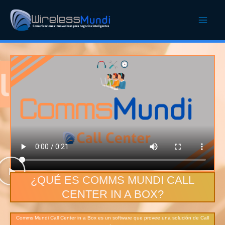
¿QUÉ ES COMMS MUNDI CALL
CENTER IN A BOX?
Comms Mundi Call Center in a Box es un software que provee una solución de Call