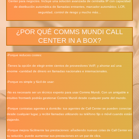
Center para negocios. Incluye una solución avanzada de centralita IP con capacidad
de distribución automática de llamadas entrantes, marcador automático, LCR,
seguridad, control de riesgo y mucho más…
¿POR QUÉ COMMS MUNDI CALL
CENTER IN A BOX?
-Porque reduces costes:
-Tienes la opción de elegir entre cientos de proveedores VoIP, y ahorrar así una
enorme -cantidad de dinero en llamadas nacionales e internacionales.
-Porque es simple y fácil de usar:
-No es necesario ser un técnico experto para usar Comms Mundi. Con un amigable e
intuitivo frontweb podrás gestionar Comms Mundi desde cualquier parte del mundo.
-Porque contratas agentes a domicilio: tus agentes de Call Center se pueden conectar
desde cualquier lugar, y recibir llamadas utilizando su teléfono fijo o móvil cuando están
viajando.
-Porque mejora fácilmente las prestaciones: añadiendo nuevas colas de Call Center en
su solución, puede aumentar sus prestaciones en un par de clics.