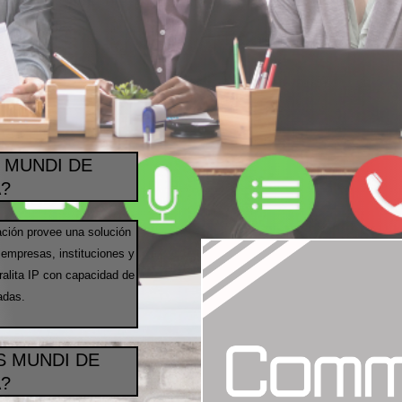
 MUNDI DE
?
ción provee una solución
empresas, instituciones y
ralita IP con capacidad de
adas.
 MUNDI DE
?