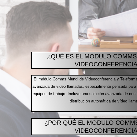
¿QUÉ ES EL MODULO COMMS
VIDEOCONFERENCIA
El módulo Comms Mundi de Videoconferencia y Teleforma
avanzada de video llamadas, especialmente pensada para 
equipos de trabajo. Incluye una solución avanzada de cent
distribución automática de vídeo llam
¿POR QUÉ EL MODULO COMMS
VIDEOCONFERENCIA