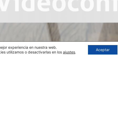
mejor experiencia en nuestra web.
Aceptar
s utilizamos o desactivarlas en los
ajustes
.
Comms Mundi Vídeo
Comms Mundi Vídeo Con