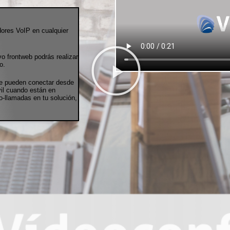
dores VoIP en cualquier
vo frontweb podrás realizar
o.
se pueden conectar desde
vil cuando están en
-llamadas en tu solución,