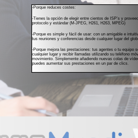
-Porque reduces costes:
-Tienes la opción de elegir entre cientos de ISP’s y provee
protocolo y estándar (M-JPEG, H261, H263, MPEG)
-Porque es simple y fácil de usar: con un amigable e intuiti
tus reuniones y conferencias desde cualquier lugar del glob
-Porque mejora las prestaciones: tus agentes o tu equipo 
cualquier lugar y recibir llamadas utilizando su teléfono mó
movimiento. Simplemente añadiendo nuevas colas de vídeo
puedes aumentar sus prestaciones en un par de clics.